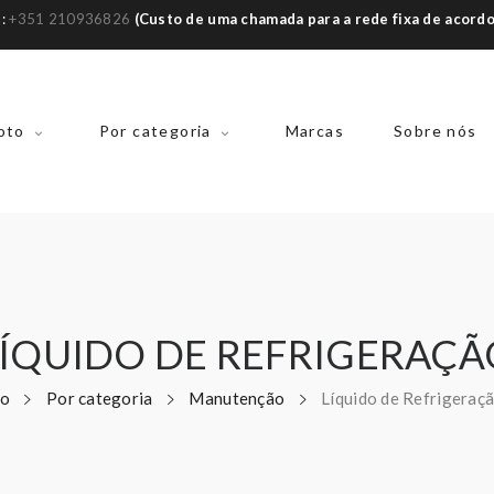
a:
+351 210936826
(Custo de uma chamada para a rede fixa de acord
oto
Por categoria
Marcas
Sobre nós
LÍQUIDO DE REFRIGERAÇÃ
io
Por categoria
Manutenção
Líquido de Refrigeraç