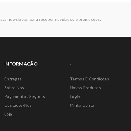
ssa newsletter para receber novidades e promoções.
INFORMAÇÃO
-
Entregas
Termos E Condições
Sobre Nós
Novos Produtos
Pagamentos Seguros
Login
Contacte-Nos
Minha Conta
Loja