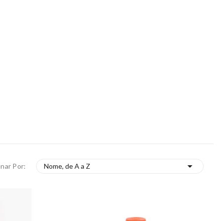

nar Por:
Nome, de A a Z