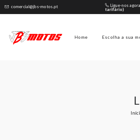
Ligue-nos agor
comercial@jbs-motos.pt
tarifário)
Home
Escolha a sua m
Iníc