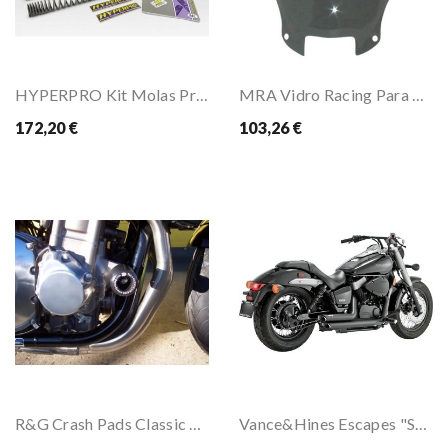
HYPERPRO Kit Molas Progressivas Para VTR 1000 F...
MRA Vidro Racing Para VTR 1000 F 97-03
172,20 €
103,26 €
R&G Crash Pads Classic Style Para CB1300
Vance&Hines Escapes "Shortshots" Para VT 750 C2...