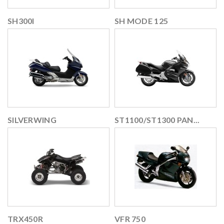
SH300I
SH MODE 125
SILVERWING
ST1100/ST1300 PAN...
TRX450R
VFR 750