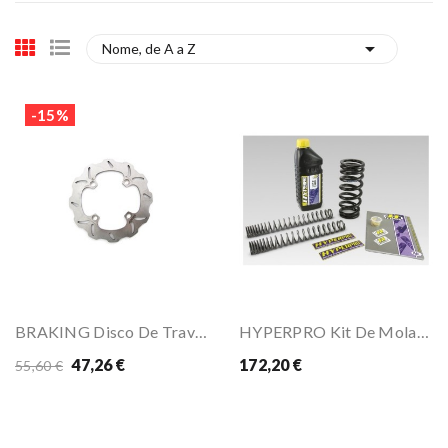

Nome, de A a Z
-15%
BRAKING Disco De Travão WAVE (Traseira)
HYPERPRO Kit De Molas Progressivas Para GL1800...
47,26 €
172,20 €
55,60 €