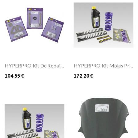
HYPERPRO Kit De Rebaixamento (-30mm) Para X11 99-
HYPERPRO Kit Molas Progressivas Para ST1100 PAN...
104,55 €
172,20 €