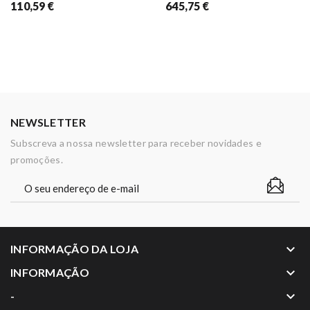
110,59 €
645,75 €
NEWSLETTER
Subscreva a nossa newsletter para receber novidades e
promoções.
keyboard_arrow_down
INFORMAÇÃO DA LOJA
keyboard_arrow_down
INFORMAÇÃO
keyboard_arrow_down
-