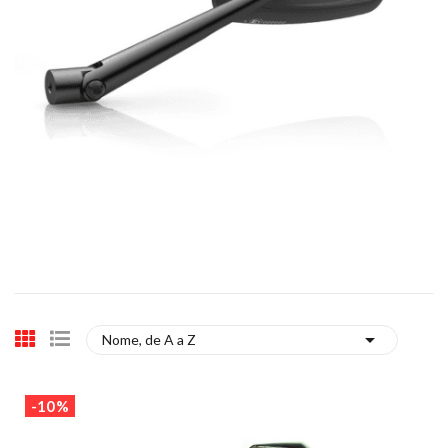

Nome, de A a Z
NOVO
-10%