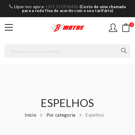
Ligue-nos agora:
+351 210936826
(Custo de uma chamada
para a rede fixa de acordo com o seu tarifário)
0
ESPELHOS
Início
Por categoria
Espelhos