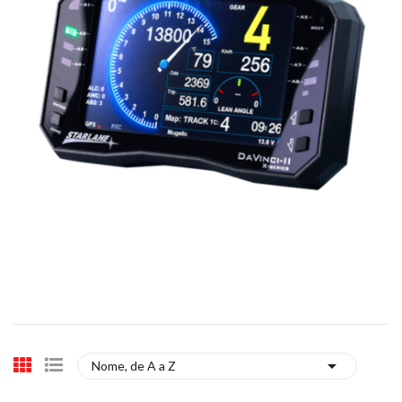

Nome, de A a Z