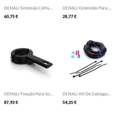
DENALI Extensão CANsmart Para Piscas T3
DENALI Extensões Para Piscas T3
60,75 €
28,77 €
DENALI Fixação Para Soundbomb 21mm-29mm
DENALI Kit De Cablagem Plug-N-Play Para Denali...
87,93 €
54,35 €