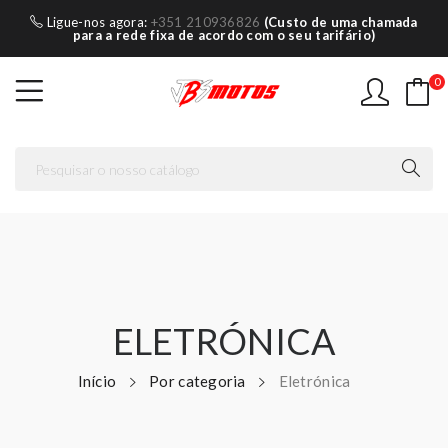
Ligue-nos agora:
+351 210936826
(Custo de uma chamada
para a rede fixa de acordo com o seu tarifário)
0
ELETRÓNICA
Início
Por categoria
Eletrónica